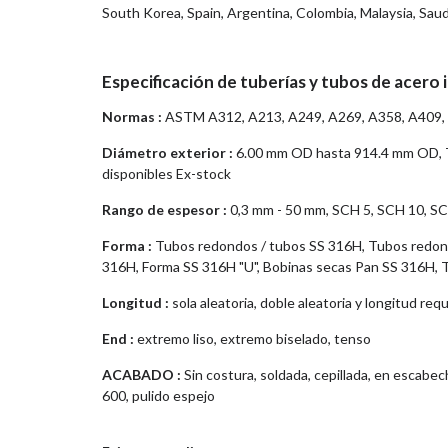
South Korea, Spain, Argentina, Colombia, Malaysia, Sau
Especificación de tuberías y tubos de acero
Normas :
ASTM A312, A213, A249, A269, A358, A409,
Diámetro exterior :
6.00 mm OD hasta 914.4 mm OD, T
disponibles Ex-stock
Rango de espesor :
0,3 mm - 50 mm, SCH 5, SCH 10, S
Forma :
Tubos redondos / tubos SS 316H, Tubos redon
316H, Forma SS 316H "U", Bobinas secas Pan SS 316H, 
Longitud :
sola aleatoria, doble aleatoria y longitud req
End :
extremo liso, extremo biselado, tenso
ACABADO :
Sin costura, soldada, cepillada, en escabe
600, pulido espejo