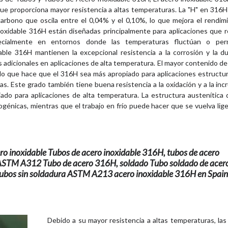
ue proporciona mayor resistencia a altas temperaturas. La "H" en 316H 
 carbono que oscila entre el 0,04% y el 0,10%, lo que mejora el rendim
inoxidable 316H están diseñadas principalmente para aplicaciones que 
especialmente en entornos donde las temperaturas fluctúan o pe
ble 316H mantienen la excepcional resistencia a la corrosión y la du
os adicionales en aplicaciones de alta temperatura. El mayor contenido d
co, lo que hace que el 316H sea más apropiado para aplicaciones estructu
s. Este grado también tiene buena resistencia a la oxidación y a la inc
ado para aplicaciones de alta temperatura. La estructura austenítica
iogénicas, mientras que el trabajo en frío puede hacer que se vuelva li
ro inoxidable Tubos de acero inoxidable 316H, tubos de acero
 ASTM A312 Tubo de acero 316H, soldado Tubo soldado de acer
tubos sin soldadura ASTM A213 acero inoxidable 316H en Spain
Debido a su mayor resistencia a altas temperaturas, las