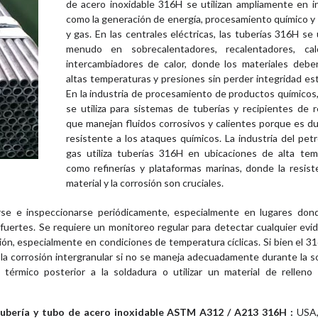
de acero inoxidable 316H se utilizan ampliamente en i
como la generación de energía, procesamiento químico y
y gas. En las centrales eléctricas, las tuberías 316H se u
menudo en sobrecalentadores, recalentadores, ca
intercambiadores de calor, donde los materiales deben
altas temperaturas y presiones sin perder integridad est
En la industria de procesamiento de productos químicos
se utiliza para sistemas de tuberías y recipientes de 
que manejan fluidos corrosivos y calientes porque es d
resistente a los ataques químicos. La industria del petr
gas utiliza tuberías 316H en ubicaciones de alta tem
como refinerías y plataformas marinas, donde la resist
material y la corrosión son cruciales.
rse e inspeccionarse periódicamente, especialmente en lugares don
uertes. Se requiere un monitoreo regular para detectar cualquier evi
ión, especialmente en condiciones de temperatura cíclicas. Si bien el 3
 la corrosión intergranular si no se maneja adecuadamente durante la s
 térmico posterior a la soldadura o utilizar un material de relleno
tubería y tubo de acero inoxidable ASTM A312 / A213 316H :
USA,