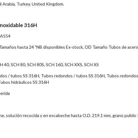
di Arabia, Turkey, United Kingdom.
 inoxidable 316H
 A554
amaños hasta 24 "NB disponibles Ex-stock, OD Tamaño Tubos de acer
CH 40, SCH 80, SCH 80S, SCH 160, SCH XXS, SCH XS
dos / tubos SS 316H, Tubos redondos / tubos SS 316H, Tubos redondos
Tubos hidráulicos SS 316H
uerida
che, solución recocida y en escabeche hasta O.D. 219.1 mm, grano pulido 