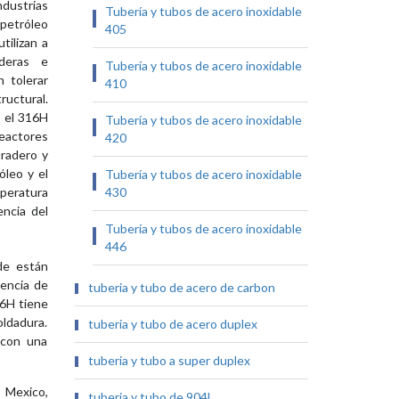
ndustrias
Tubería y tubos de acero inoxidable
 petróleo
405
tilizan a
lderas e
Tubería y tubos de acero inoxidable
 tolerar
410
ructural.
, el 316H
Tubería y tubos de acero inoxidable
reactores
420
uradero y
óleo y el
Tubería y tubos de acero inoxidable
peratura
430
encia del
Tubería y tubos de acero inoxidable
446
de están
dencia de
tuberia y tubo de acero de carbon
16H tiene
oldadura.
tuberia y tubo de acero duplex
 con una
tuberia y tubo a super duplex
 Mexico,
tuberia y tubo de 904L