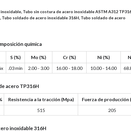
 inoxidable, Tubo sin costura de acero inoxidable ASTM A312 TP31
 Tubo soldado de acero inoxidable 316H, Tubo soldado de acero
mposición química
S (%)
Mo (%)
Cr (%)
Ni (%)
N
áx
.03 min
2.00 - 3.00
16.00 - 18.00
10.00 - 14.00
68.
 de acero TP316H
%
Resistencia a la tracción (Mpa)
Fuerza de producción 
515
205
cero inoxidable 316H