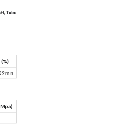
6H, Tubo
 (%)
89 min
(Mpa)