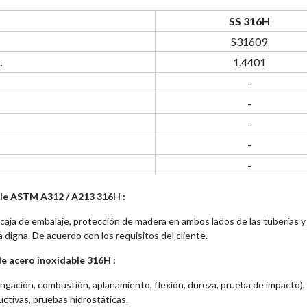
SS 316H
S31609
.
1.4401
-
-
-
-
-
ble ASTM A312 / A213 316H :
aja de embalaje, protección de madera en ambos lados de las tuberías y
igna. De acuerdo con los requisitos del cliente.
de acero inoxidable 316H :
elongación, combustión, aplanamiento, flexión, dureza, prueba de impacto),
ctivas, pruebas hidrostáticas.