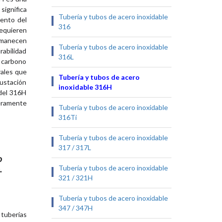
significa
Tubería y tubos de acero inoxidable
iento del
316
requieren
rmanecen
Tubería y tubos de acero inoxidable
rabilidad
316L
e carbono
rales que
Tubería y tubos de acero
rustación
inoxidable 316H
 del 316H
geramente
Tubería y tubos de acero inoxidable
316Ti
Tubería y tubos de acero inoxidable
317 / 317L
o
Tubería y tubos de acero inoxidable
.
321 / 321H
Tubería y tubos de acero inoxidable
347 / 347H
 tuberías