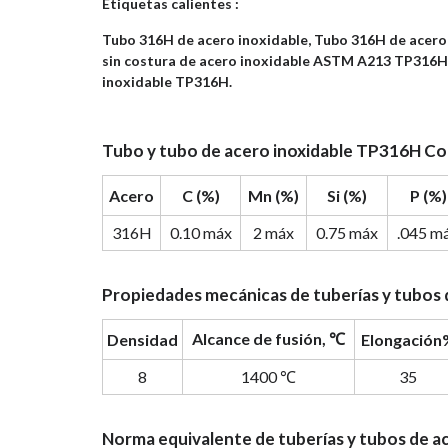
Etiquetas calientes :
Tubo 316H de acero inoxidable, Tubo 316H de acero
sin costura de acero inoxidable ASTM A213 TP316H,
inoxidable TP316H.
Tubo y tubo de acero inoxidable TP316H Co
Acero
C (%)
Mn (%)
Si (%)
P (%)
316H
0.10 máx
2 máx
0.75 máx
.045 m
Propiedades mecánicas de tuberías y tubos
Alcance de fusión, ℃
Densidad
Elongación
8
1400 ℃
35
Norma equivalente de tuberías y tubos de a