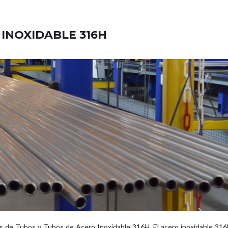
 INOXIDABLE 316H
s de Tubos y Tubos de Acero Inoxidable 316H, El acero inoxidable 31