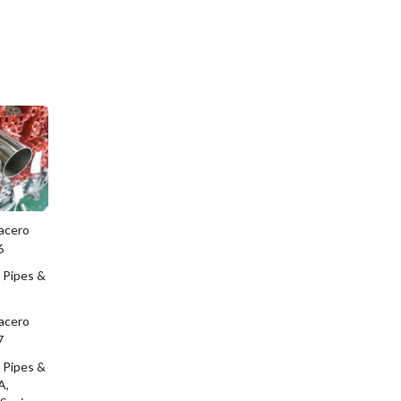
 acero
6
 acero
7