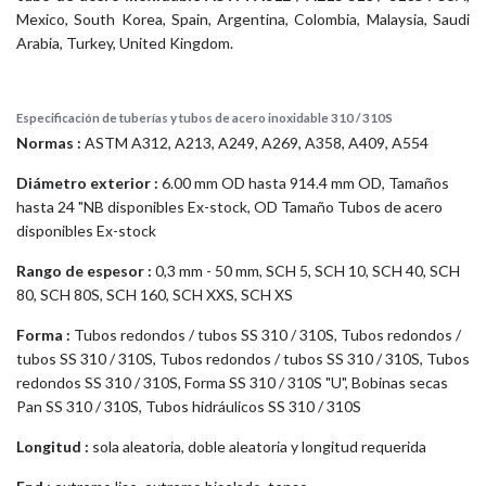
Mexico, South Korea, Spain, Argentina, Colombia, Malaysia, Saudi
Arabia, Turkey, United Kingdom.
Especificación de tuberías y tubos de acero inoxidable 310 / 310S
Normas :
ASTM A312, A213, A249, A269, A358, A409, A554
Diámetro exterior :
6.00 mm OD hasta 914.4 mm OD, Tamaños
hasta 24 "NB disponibles Ex-stock, OD Tamaño Tubos de acero
disponibles Ex-stock
Rango de espesor :
0,3 mm - 50 mm, SCH 5, SCH 10, SCH 40, SCH
80, SCH 80S, SCH 160, SCH XXS, SCH XS
Forma :
Tubos redondos / tubos SS 310 / 310S, Tubos redondos /
tubos SS 310 / 310S, Tubos redondos / tubos SS 310 / 310S, Tubos
redondos SS 310 / 310S, Forma SS 310 / 310S "U", Bobinas secas
Pan SS 310 / 310S, Tubos hidráulicos SS 310 / 310S
Longitud :
sola aleatoria, doble aleatoria y longitud requerida