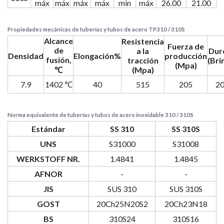
máx
máx
máx
máx
min
máx
26.00
21.00
Propiedades mecánicas de tuberías y tubos de acero TP310 / 310S
Alcance
Resistencia
Fuerza de
de
a la
Dur
Densidad
Elongación%
producción
fusión,
tracción
(Brin
(Mpa)
℃
(Mpa)
7.9
1402 ℃
40
515
205
2
Norma equivalente de tuberías y tubos de acero inoxidable 310 / 310S
Estándar
SS 310
SS 310S
UNS
S31000
S31008
WERKSTOFF NR.
1.4841
1.4845
AFNOR
-
-
JIS
SUS 310
SUS 310S
GOST
20Ch25N20S2
20Ch23N18
BS
310S24
310S16