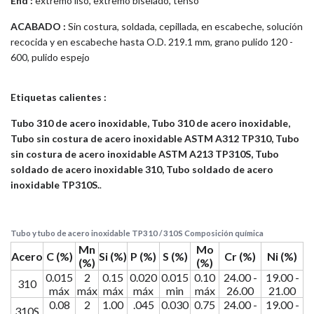
End :
extremo liso, extremo biselado, tenso
ACABADO :
Sin costura, soldada, cepillada, en escabeche, solución
recocida y en escabeche hasta O.D. 219.1 mm, grano pulido 120 -
600, pulido espejo
Etiquetas calientes :
Tubo 310 de acero inoxidable, Tubo 310 de acero inoxidable,
Tubo sin costura de acero inoxidable ASTM A312 TP310, Tubo
sin costura de acero inoxidable ASTM A213 TP310S, Tubo
soldado de acero inoxidable 310, Tubo soldado de acero
inoxidable TP310S.
.
Tubo y tubo de acero inoxidable TP310 / 310S Composición química
Mn
Mo
Acero
C (%)
Si (%)
P (%)
S (%)
Cr (%)
Ni (%)
(%)
(%)
0.015
2
0.15
0.020
0.015
0.10
24.00 -
19.00 -
310
máx
máx
máx
máx
min
máx
26.00
21.00
0.08
2
1.00
.045
0.030
0.75
24.00 -
19.00 -
310S