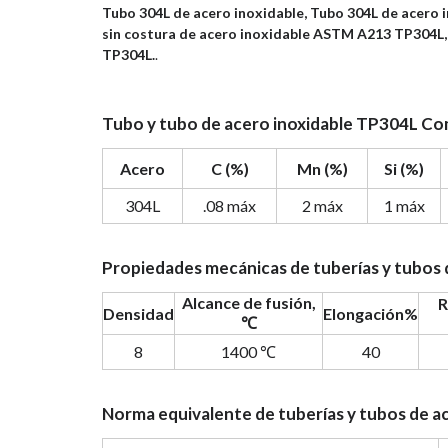
Tubo 304L de acero inoxidable, Tubo 304L de acero 
sin costura de acero inoxidable ASTM A213 TP304L,
TP304L.
.
Tubo y tubo de acero inoxidable TP304L Co
Acero
C (%)
Mn (%)
Si (%)
304L
.08 máx
2 máx
1 máx
Propiedades mecánicas de tuberías y tubos
Alcance de fusión,
R
Densidad
Elongación%
℃
8
1400 ℃
40
Norma equivalente de tuberías y tubos de a