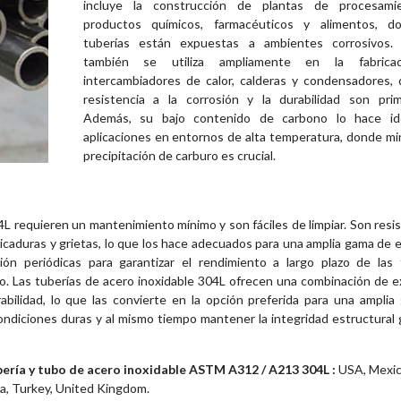
incluye la construcción de plantas de procesam
productos químicos, farmacéuticos y alimentos, d
tuberías están expuestas a ambientes corrosivos.
también se utiliza ampliamente en la fabrica
intercambiadores de calor, calderas y condensadores, 
resistencia a la corrosión y la durabilidad son primo
Además, su bajo contenido de carbono lo hace id
aplicaciones en entornos de alta temperatura, donde min
precipitación de carburo es crucial.
304L requieren un mantenimiento mínimo y son fáciles de limpiar. Son resi
 picaduras y grietas, lo que los hace adecuados para una amplia gama de 
n periódicas para garantizar el rendimiento a largo plazo de las t
o. Las tuberías de acero inoxidable 304L ofrecen una combinación de 
urabilidad, lo que las convierte en la opción preferida para una ampli
condiciones duras y al mismo tiempo mantener la integridad estructural 
bería y tubo de acero inoxidable ASTM A312 / A213 304L :
USA, Mexic
ia, Turkey, United Kingdom.