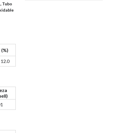
, Tubo
xidable
 (%)
- 12.0
eza
ell)
01