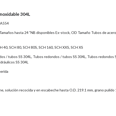
inoxidable 304L
 A554
amaños hasta 24 "NB disponibles Ex-stock, OD Tamaño Tubos de acer
CH 40, SCH 80, SCH 80S, SCH 160, SCH XXS, SCH XS
os / tubos SS 304L, Tubos redondos / tubos SS 304L, Tubos redondos 
idráulicos SS 304L
uerida
che, solución recocida y en escabeche hasta O.D. 219.1 mm, grano pulido 