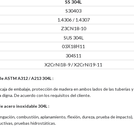
SS 304L
S30403
1.4306 / 1.4307
Z3CN18‐10
SUS 304L
03Х18Н11
304S11
X2CrNi18-9 / X2CrNi19-11
le ASTM A312 / A213 304L :
aja de embalaje, protección de madera en ambos lados de las tuberías y
igna. De acuerdo con los requisitos del cliente.
e acero inoxidable 304L :
elongación, combustión, aplanamiento, flexión, dureza, prueba de impacto),
ctivas, pruebas hidrostáticas.