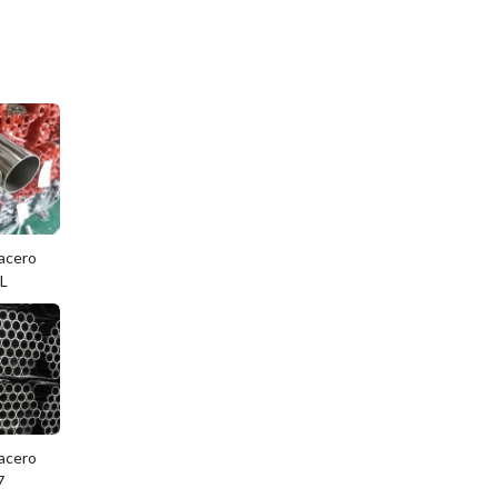
 acero
6L
 acero
7