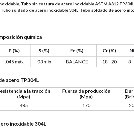
inoxidable, Tubo sin costura de acero inoxidable ASTM A312 TP304L
 Tubo soldado de acero inoxidable 304L, Tubo soldado de acero ino
mposición química
P (%)
S (%)
Fe (%)
Cr (%)
Ni
.045 máx
.03 min
BALANCE
18 - 20
8 
 de acero TP304L
esistencia a la tracción
Fuerza de producción
Dur
(Mpa)
(Mpa)
(Brin
485
170
2
cero inoxidable 304L