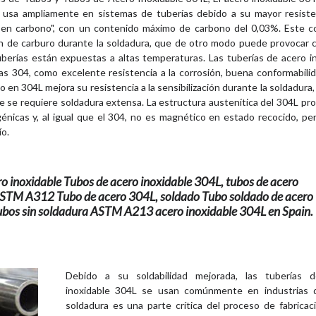
 usa ampliamente en sistemas de tuberías debido a su mayor resisten
ajo en carbono", con un contenido máximo de carbono del 0,03%. Este 
ón de carburo durante la soldadura, que de otro modo puede provocar 
berías están expuestas a altas temperaturas. Las tuberías de acero i
s 304, como excelente resistencia a la corrosión, buena conformabilid
en 304L mejora su resistencia a la sensibilización durante la soldadura, 
de se requiere soldadura extensa. La estructura austenítica del 304L pr
énicas y, al igual que el 304, no es magnético en estado recocido, p
ío.
o inoxidable Tubos de acero inoxidable 304L, tubos de acero
 ASTM A312 Tubo de acero 304L, soldado Tubo soldado de acero
tubos sin soldadura ASTM A213 acero inoxidable 304L en Spain.
Debido a su soldabilidad mejorada, las tuberías 
inoxidable 304L se usan comúnmente en industrias 
soldadura es una parte crítica del proceso de fabricac