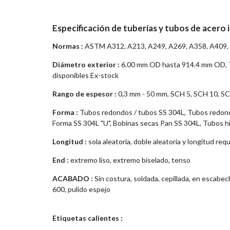
Especificación de tuberías y tubos de acero 
Normas :
ASTM A312, A213, A249, A269, A358, A409,
Diámetro exterior :
6.00 mm OD hasta 914.4 mm OD, T
disponibles Ex-stock
Rango de espesor :
0,3 mm - 50 mm, SCH 5, SCH 10, S
Forma :
Tubos redondos / tubos SS 304L, Tubos redond
Forma SS 304L "U", Bobinas secas Pan SS 304L, Tubos h
Longitud :
sola aleatoria, doble aleatoria y longitud req
End :
extremo liso, extremo biselado, tenso
ACABADO :
Sin costura, soldada, cepillada, en escabe
600, pulido espejo
Etiquetas calientes :