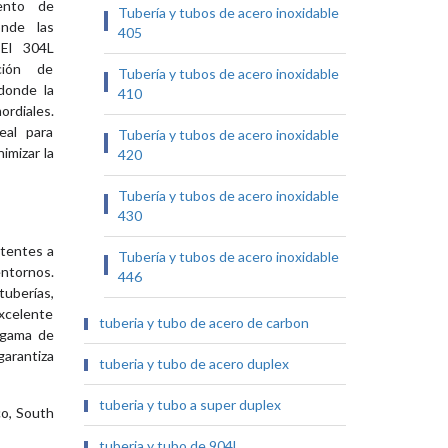
iento de
Tubería y tubos de acero inoxidable
onde las
405
 El 304L
ción de
Tubería y tubos de acero inoxidable
donde la
410
rdiales.
eal para
Tubería y tubos de acero inoxidable
imizar la
420
Tubería y tubos de acero inoxidable
430
stentes a
Tubería y tubos de acero inoxidable
entornos.
446
uberías,
excelente
tuberia y tubo de acero de carbon
a gama de
garantiza
tuberia y tubo de acero duplex
tuberia y tubo a super duplex
o, South
tuberia y tubo de 904L