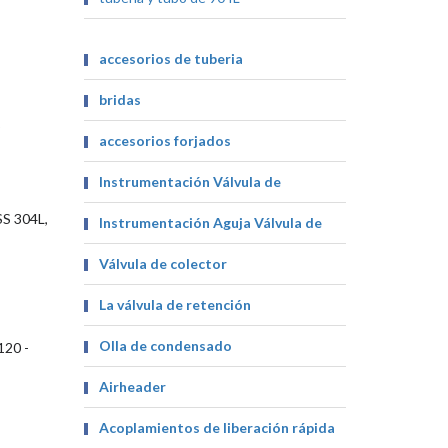
accesorios de tuberia
bridas
o
accesorios forjados
Instrumentación Válvula de
SS 304L,
Instrumentación Aguja Válvula de
Válvula de colector
La válvula de retención
Olla de condensado
120 -
Airheader
Acoplamientos de liberación rápida