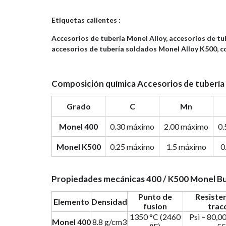
Etiquetas calientes :
Accesorios de tubería Monel Alloy, accesorios de tu
accesorios de tubería soldados Monel Alloy K500, 
Composición química Accesorios de tubería 
Grado
C
Mn
Monel 400
0.30 máximo
2.00 máximo
0.
Monel K500
0.25 máximo
1.5 máximo
0
Propiedades mecánicas 400 / K500 Monel Bu
Punto de
Resisten
Elemento
Densidad
fusion
trac
1350 °C (2460
Psi – 80,0
Monel 400
8.8 g/cm3