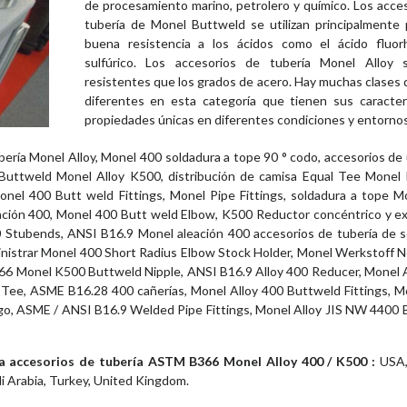
de procesamiento marino, petrolero y químico. Los acce
tubería de Monel Buttweld se utilizan principalmente 
buena resistencia a los ácidos como el ácido fluorh
sulfúrico. Los accesorios de tubería Monel Alloy
resistentes que los grados de acero. Hay muchas clases
diferentes en esta categoría que tienen sus caracterí
propiedades únicas en diferentes condiciones y entornos
ería Monel Alloy, Monel 400 soldadura a tope 90 ° codo, accesorios de
 Buttweld Monel Alloy K500, distribución de camisa Equal Tee Monel
nel 400 Butt weld Fittings, Monel Pipe Fittings, soldadura a tope M
eación 400, Monel 400 Butt weld Elbow, K500 Reductor concéntrico y e
0 Stubends, ANSI B16.9 Monel aleación 400 accesorios de tubería de 
inistrar Monel 400 Short Radius Elbow Stock Holder, Monel Werkstoff 
6 Monel K500 Buttweld Nipple, ANSI B16.9 Alloy 400 Reducer, Monel A
ee, ASME B16.28 400 cañerías, Monel Alloy 400 Buttweld Fittings, M
rgo, ASME / ANSI B16.9 Welded Pipe Fittings, Monel Alloy JIS NW 4400
a accesorios de tubería ASTM B366 Monel Alloy 400 / K500 :
USA,
di Arabia, Turkey, United Kingdom.