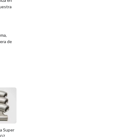
liza en
uestra
ema,
iera de
ía Super
507