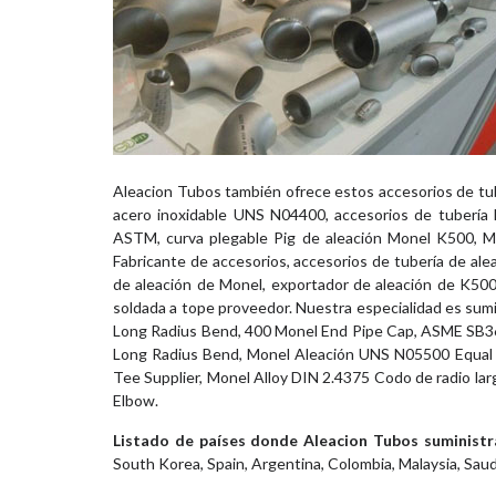
Aleacion Tubos también ofrece estos accesorios de tub
acero inoxidable UNS N04400, accesorios de tubería
ASTM, curva plegable Pig de aleación Monel K500, Mo
Fabricante de accesorios, accesorios de tubería de al
de aleación de Monel, exportador de aleación de K50
soldada a tope proveedor. Nuestra especialidad es sum
Long Radius Bend, 400 Monel End Pipe Cap, ASME SB36
Long Radius Bend, Monel Aleación UNS N05500 Equal T
Tee Supplier, Monel Alloy DIN 2.4375 Codo de radio la
Elbow.
Listado de países donde Aleacion Tubos suministr
South Korea, Spain, Argentina, Colombia, Malaysia, Sau