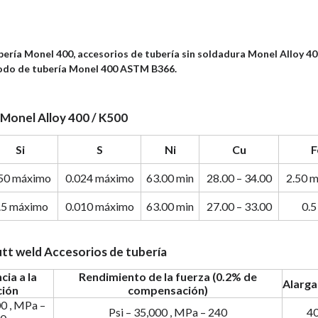
bería Monel 400, accesorios de tubería sin soldadura Monel Alloy 40
codo de tubería Monel 400 ASTM B366.
Monel Alloy 400 / K500
Si
S
Ni
Cu
F
50 máximo
0.024 máximo
63.00 min
28.00 – 34.00
2.50 
.5 máximo
0.010 máximo
63.00 min
27.00 – 33.00
0.5
tt weld Accesorios de tubería
cia a la
Rendimiento de la fuerza (0.2% de
Alarg
ción
compensación)
00 , MPa –
Psi – 35,000 , MPa – 240
4