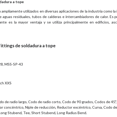
ldadura a tope
ampliamente utilizados en diversas aplicaciones de la industria como la 
de aguas residuales, tubos de calderas e intercambiadores de calor. Es 
lante es la mayor ventaja y se utiliza principalmente en edificios, as
Fittings de soldadura a tope
28, MSS-SP-43
Sch XXS
o de radio largo, Codo de radio corto, Codo de 90 grados, Codos de 45º,
or concéntrico, Niple de reducción, Reductor excéntrico, Curva, Codo de
 Long Stubend, Tee, Short Stubend, Long Radius Bend.