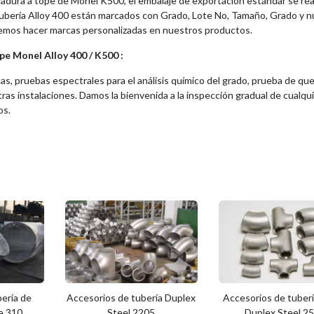
dadura a tope de Monel K500, el embalaje de exportación estándar se rea
tubería Alloy 400 están marcados con Grado, Lote No, Tamaño, Grado y n
demos hacer marcas personalizadas en nuestros productos.
pe Monel Alloy 400 / K500 :
s, pruebas espectrales para el análisis químico del grado, prueba de qu
ras instalaciones. Damos la bienvenida a la inspección gradual de cualqu
os.
ería de
Accesorios de tubería Duplex
Accesorios de tuber
le 310
Steel 2205
Duplex Steel 2