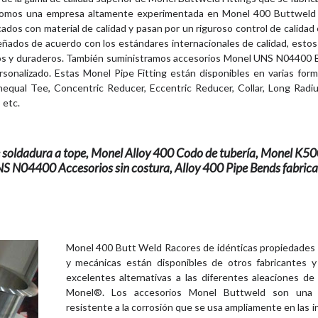
. somos una empresa altamente experimentada en Monel 400 Buttweld F
dos con material de calidad y pasan por un riguroso control de calidad
iseñados de acuerdo con los estándares internacionales de calidad, esto
stos y duraderos. También suministramos accesorios Monel UNS N04400
rsonalizado. Estas Monel Pipe Fitting están disponibles en varias fo
equal Tee, Concentric Reducer, Eccentric Reducer, Collar, Long Radi
 etc.
 soldadura a tope, Monel Alloy 400 Codo de tubería, Monel K5
NS N04400 Accesorios sin costura, Alloy 400 Pipe Bends fabric
Monel 400 Butt Weld Racores de idénticas propiedades 
y mecánicas están disponibles de otros fabricantes y
excelentes alternativas a las diferentes aleaciones de
Monel®. Los accesorios Monel Buttweld son una 
resistente a la corrosión que se usa ampliamente en las i