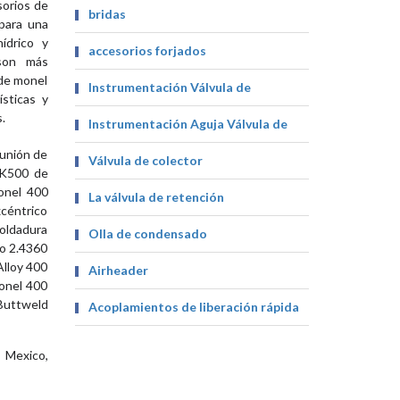
sorios de
bridas
para una
ídrico y
accesorios forjados
 son más
 de monel
Instrumentación Válvula de
sticas y
.
Instrumentación Aguja Válvula de
 unión de
Válvula de colector
 K500 de
onel 400
La válvula de retención
xcéntrico
soldadura
Olla de condensado
No 2.4360
lloy 400
Airheader
onel 400
 Buttweld
Acoplamientos de liberación rápida
 Mexico,