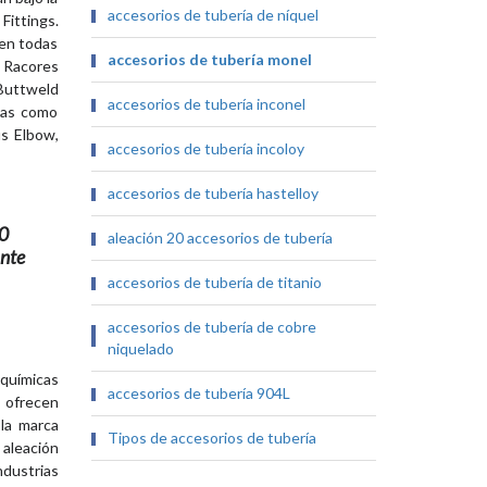
accesorios de tubería de níquel
ittings.
 en todas
accesorios de tubería monel
s Racores
 Buttweld
accesorios de tubería inconel
rmas como
us Elbow,
accesorios de tubería incoloy
accesorios de tubería hastelloy
00
aleación 20 accesorios de tubería
ante
accesorios de tubería de titanio
accesorios de tubería de cobre
niquelado
químicas
accesorios de tubería 904L
 ofrecen
 la marca
Tipos de accesorios de tubería
aleación
ndustrias