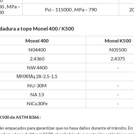
0
00 , MPa –
Psi – 115000 , MPa – 790
2
00
ldadura a tope Monel 400 / K500
Monel 400
Monel K500
N04400
N05500
2.4360
2.4375
NW 4400
-
МНЖМц 28-2,5-1,5
NU-30M
-
NA 13
-
NiCu30Fe
-
 K500 de ASTM B366 :
án empacados para garantizar que no haya daños durante el tránsito. En 