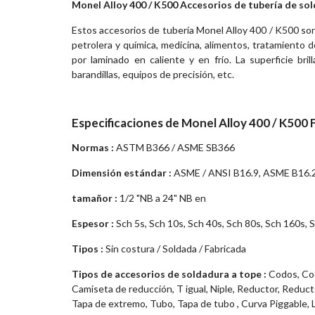
Monel Alloy 400 / K500 Accesorios de tubería de so
Estos accesorios de tubería Monel Alloy 400 / K500 son 
petrolera y química, medicina, alimentos, tratamiento 
por laminado en caliente y en frío. La superficie bril
barandillas, equipos de precisión, etc.
Especificaciones de Monel Alloy 400 / K500 
Normas :
ASTM B366 / ASME SB366
Dimensión estándar :
ASME / ANSI B16.9, ASME B16.
tamañor :
1/2 "NB a 24" NB en
Espesor :
Sch 5s, Sch 10s, Sch 40s, Sch 80s, Sch 160s, 
Tipos :
Sin costura / Soldada / Fabricada
Tipos de accesorios de soldadura a tope :
Codos, Cod
Camiseta de reducción, T igual, Niple, Reductor, Reduct
Tapa de extremo, Tubo, Tapa de tubo , Curva Piggable,