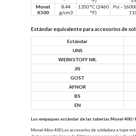
°F)
55
Monel
8.44
1350 °C (2460
Psi – 1600
K500
g/cm3
°F)
11
Estándar equivalente para accesorios de so
Estándar
UNS
WERKSTOFF NR.
JIS
GOST
AFNOR
BS
EN
Los empaques estándar de las tuberías Monel 400 /
Monel Alloy 400 Los accesorios de soldadura a tope est